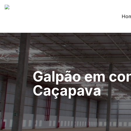
Ho
Galpão em co
Caçapava