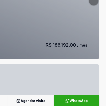
R$ 186.192,00
/ mês
Agendar visita
WhatsApp