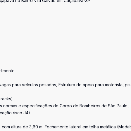
apava no Bairro Vila Galvão em Caçapava-SP
ndimento
as para veículos pesados, Estrutura de apoio para motorista, pis
 racks)
as normas e especificações do Corpo de Bombeiros de São Paulo,
icação risco J4)
com altura de 3,60 m, Fechamento lateral em telha metálica (Medab