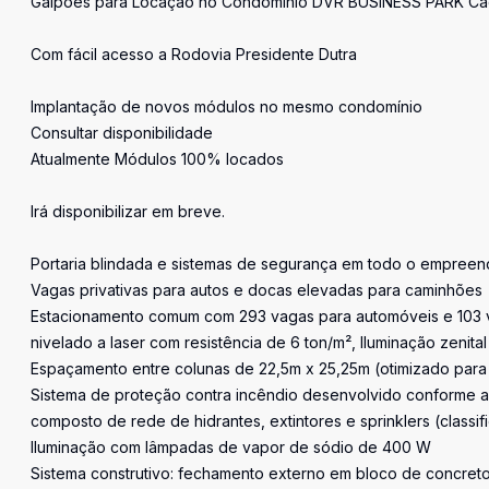
Galpões para Locação no Condomínio DVR BUSINESS PARK Caç
Com fácil acesso a Rodovia Presidente Dutra
Implantação de novos módulos no mesmo condomínio
Consultar disponibilidade
Atualmente Módulos 100% locados
Irá disponibilizar em breve.
Portaria blindada e sistemas de segurança em todo o empree
Vagas privativas para autos e docas elevadas para caminhões
Estacionamento comum com 293 vagas para automóveis e 103 vag
nivelado a laser com resistência de 6 ton/m², Iluminação zenital
Espaçamento entre colunas de 22,5m x 25,25m (otimizado para
Sistema de proteção contra incêndio desenvolvido conforme 
composto de rede de hidrantes, extintores e sprinklers (classif
Iluminação com lâmpadas de vapor de sódio de 400 W
Sistema construtivo: fechamento externo em bloco de concreto 