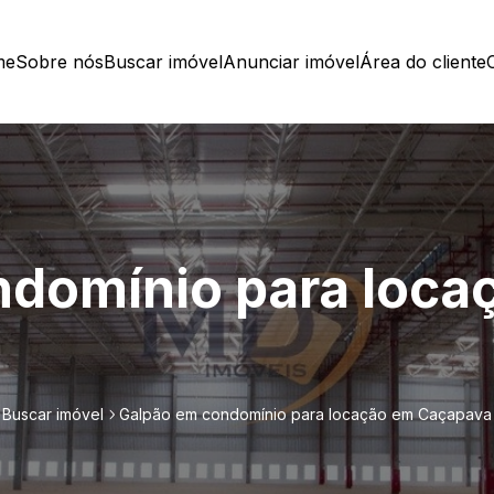
me
Sobre nós
Buscar imóvel
Anunciar imóvel
Área do cliente
ndomínio para loca
Buscar imóvel
Galpão em condomínio para locação em Caçapava