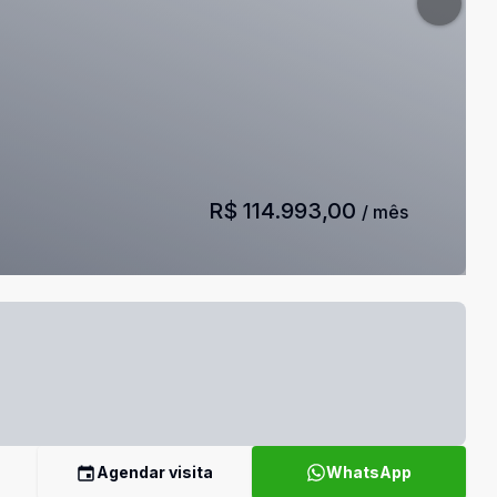
R$ 114.993,00
/ mês
Agendar visita
WhatsApp