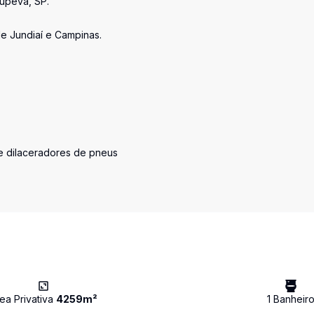
upeva, SP.
e Jundiaí e Campinas.
 e dilaceradores de pneus
ea Privativa
4259
m²
1
Banheir