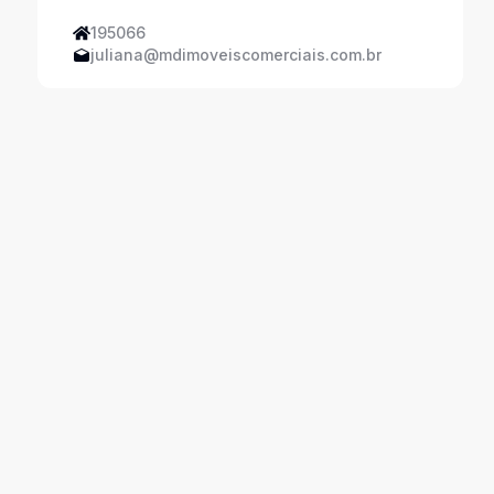
195066
juliana@mdimoveiscomerciais.com.br