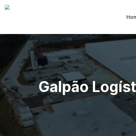
Ho
Galpão Logís