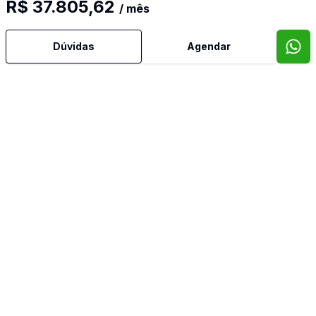
R$ 37.805,62
/ mês
Copa
Dúvidas
Agendar
Cozinha
Imóveis semelhantes
Confira imóveis semelhantes
Cód:
634
Comparar
Có