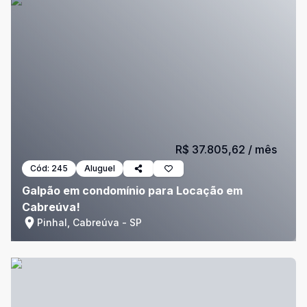
R$ 37.805,62
/ mês
Cód:
245
Aluguel
Galpão em condomínio para Locação em
Cabreúva!
Pinhal, Cabreúva - SP