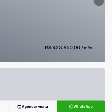
R$ 423.850,00
/ mês
Agendar visita
WhatsApp