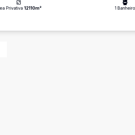
ea Privativa
12110
m²
1
Banheir