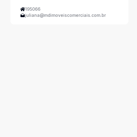
195066
juliana@mdimoveiscomerciais.com.br