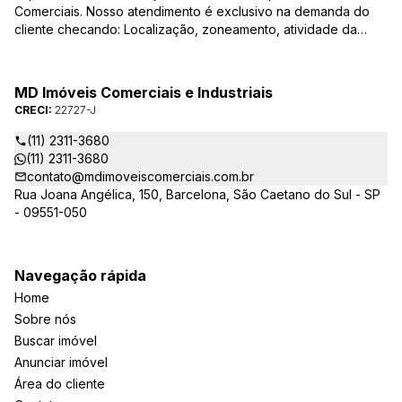
Comerciais. Nosso atendimento é exclusivo na demanda do
cliente checando: Localização, zoneamento, atividade da
empresa, condições do imóvel entre outros detalhes que
viabilizam o resultado, encontrando os imóveis que irão
atender de verdade a sua necessidade!
MD Imóveis Comerciais e Industriais
CRECI:
22727-J
(11) 2311-3680
(11) 2311-3680
contato@mdimoveiscomerciais.com.br
Rua Joana Angélica, 150, Barcelona, São Caetano do Sul - SP
- 09551-050
Navegação rápida
Home
Sobre nós
Buscar imóvel
Anunciar imóvel
Área do cliente