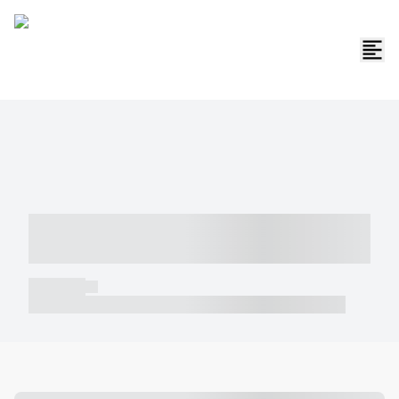
----- ----- -- ------ ---- ---- -- ----- -----
----- --- ------
----- -----
----- ----- -- ------ ---- ---- -- ----- ----- ----- --- ------