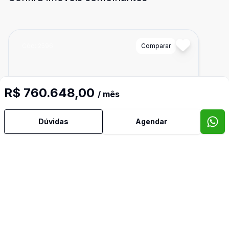
Cód:
2596
Comparar
R$ 760.648,00
/ mês
Dúvidas
Agendar
Ban
1
1966
m²