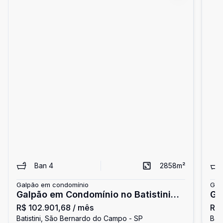
Ban
4
2858
m²
Galpão em condomínio
Gal
Galpão em Condomínio no Batistini
Ga
R$ 102.901,68
/ mês
R$
em SBC
em
Batistini, São Bernardo do Campo - SP
Bat