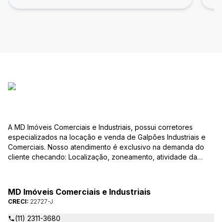
A MD Imóveis Comerciais e Industriais, possui corretores
especializados na locação e venda de Galpões Industriais e
Comerciais. Nosso atendimento é exclusivo na demanda do
cliente checando: Localização, zoneamento, atividade da
empresa, condições do imóvel entre outros detalhes que
viabilizam o resultado, encontrando os imóveis que irão
atender de verdade a sua necessidade!
MD Imóveis Comerciais e Industriais
CRECI:
22727-J
(11) 2311-3680