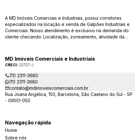
A MD Imóveis Comerciais e Industriais, possui corretores
especializados na locação e venda de Galpões Industriais e
Comerciais. Nosso atendimento é exclusivo na demanda do
cliente checando: Localização, zoneamento, atividade da
empresa, condições do imóvel entre outros detalhes que
viabilizam o resultado, encontrando os imóveis que irão
atender de verdade a sua necessidade!
MD Imóveis Comerciais e Industriais
CRECI:
22727-J
(11) 2311-3680
(11) 2311-3680
contato@mdimoveiscomerciais.com.br
Rua Joana Angélica, 150, Barcelona, São Caetano do Sul - SP
- 09551-050
Navegação rápida
Home
Sobre nós